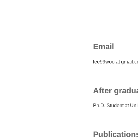
Email
lee99woo at gmail.
After gradu
Ph.D. Student at Univ
Publication