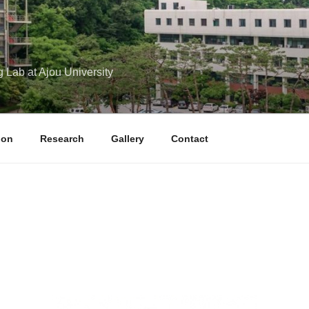
g Lab at Ajou University
ion
Research
Gallery
Contact