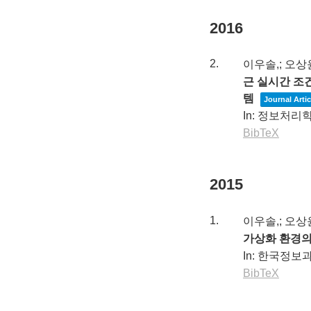
2016
2.
이우솔,; 오상
근 실시간 조
템
Journal Artic
In:
정보처리학
BibTeX
2015
1.
이우솔,; 오상
가상화 환경의
In:
한국정보과
BibTeX