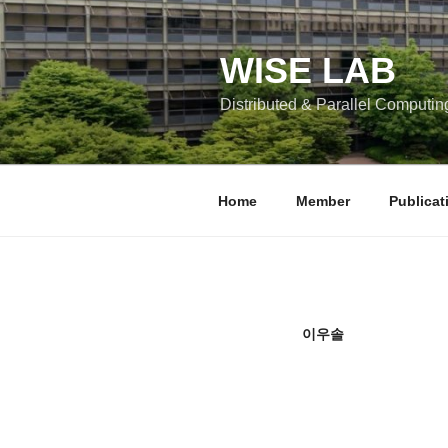
콘
텐
츠
WISE LAB
로
Distributed & Parallel Computin
바
로
가
기
Home
Member
Publicat
이우솔