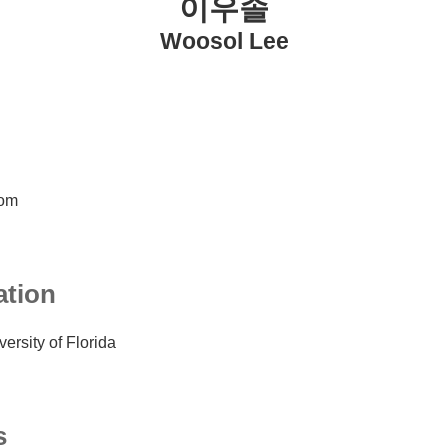
이우솔
Woosol Lee
com
ation
ersity of Florida
s