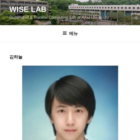
콘
WISE LAB
텐
Distributed & Parallel Computing Lab at Ajou University
츠
로
바
메뉴
로
가
기
김하늘