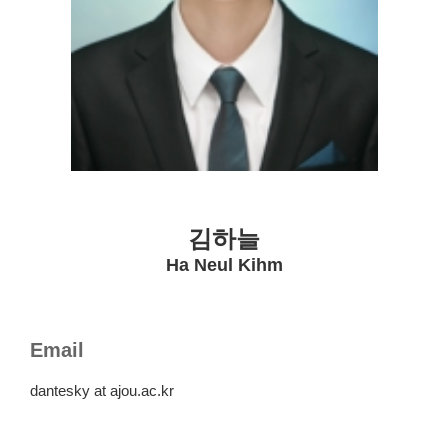
김하늘
Ha Neul Kihm
Email
dantesky at ajou.ac.kr