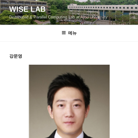
콘
WISE LAB
텐
Distributed & Parallel Computing Lab at Ajou University
츠
로
바
메뉴
로
가
기
강문영